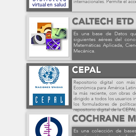
internacionales. Permite el ac
CALTECH ETD
Es una base de Datos que 
siguientes aéreas del cono
Matemáticas Aplicada, Cienci
Mecánica.
CEPAL
Repositorio digital con má
Económica para América Latina
la más reciente, con obras d
dirigido a todos los usuarios 
los formuladores de política
repositorio digital de la CEPAL
COCHRANE M
Es una colección de bases