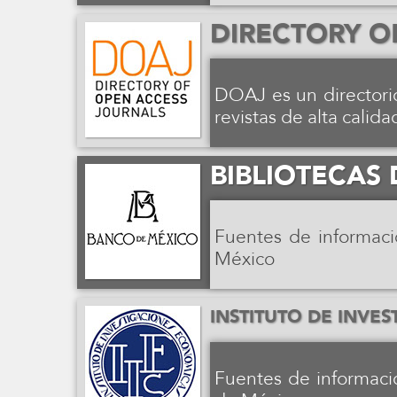
DIRECTORY O
DOAJ es un directori
revistas de alta calida
BIBLIOTECAS
Fuentes de informaci
México
INSTITUTO DE INVE
Fuentes de informac