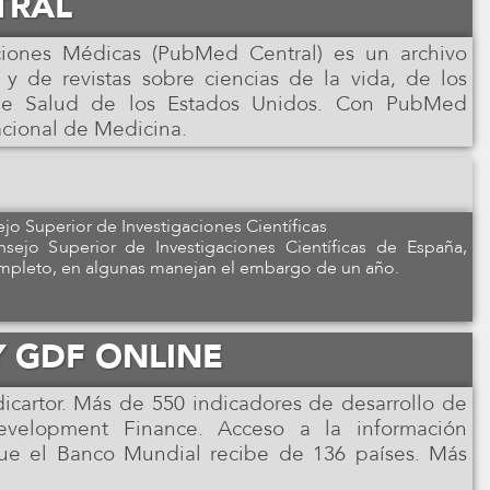
TRAL
ciones Médicas (PubMed Central) es un archivo
 y de revistas sobre ciencias de la vida, de los
s de Salud de los Estados Unidos. Con PubMed
acional de Medicina.
ejo Superior de Investigaciones Científicas
nsejo Superior de Investigaciones Científicas de España,
ompleto, en algunas manejan el embargo de un año.
Y GDF ONLINE
cartor. Más de 550 indicadores de desarrollo de
evelopment Finance. Acceso a la información
 que el Banco Mundial recibe de 136 países. Más