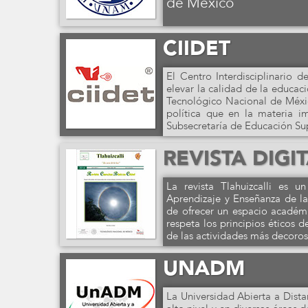
de México
CIIDET
El Centro Interdisciplinario 
elevar la calidad de la educaci
Tecnológico Nacional de Méxic
política que en la materia i
Subsecretaría de Educación Sup
REVISTA DIGI
La revista Tlahuizcalli es u
Aprendizaje y Enseñanza de la
de ofrecer un espacio académ
respeta los principios éticos d
de las actividades más decorosa
UNADM
La Universidad Abierta a Dist