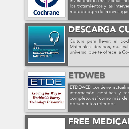
investigación más actualiza
los tratamientos y las interv
metodología de la investigac
DESCARGA C
Cultura para llevar: el p
Materiales literarios, musi
universal que te ofrece la Co
ETDWEB
ETDEWEB contiene actualmen
información científica y t
completo, así como más de 1
documentos referidos.
FREE MEDICA