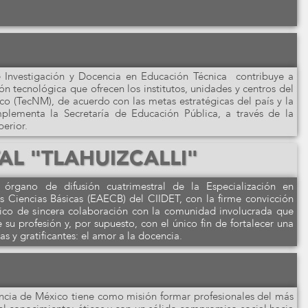
de Investigación y Docencia en Educación Técnica contribuye a
ón tecnológica que ofrecen los institutos, unidades y centros del
o (TecNM), de acuerdo con las metas estratégicas del país y la
mplementa la Secretaría de Educación Pública, a través de la
erior.
TAL "TLAHUIZCALLI"
n órgano de difusión cuatrimestral de la Especialización en
s Ciencias Básicas (EAECB) del CIIDET, con la firme convicción
ico de sincera colaboración con la comunidad involucrada que
e su profesión y, por supuesto, con el único fin de fortalecer una
s y gratificantes: el amor a la docencia.
ancia de México tiene como misión formar profesionales del más