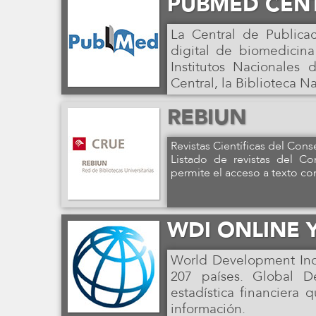
PUBMED CEN
La Central de Publica
digital de biomedicina
Institutos Nacionale
Central, la Biblioteca N
REBIUN
Revistas Científicas del Cons
Listado de revistas del Co
permite el acceso a texto c
WDI ONLINE 
World Development Indi
207 países. Global D
estadística financiera
información.