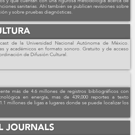
dos y que cuentan con una rigurosa metodología acerca de
enciones sanitarias. Ahí también se publican revisiones sobre
ión y sobre pruebas diagnósticas.
ULTURA
odcast de la Universidad Nacional Autónoma de México.
cales y académicos en formato sonoro. Gratuito y de acceso
ordinación de Difusión Cultural.
te más de 4.6 millones de registros bibliográficos con
ecnológica en energía, mas de 439,000 reportes a texto
.1 millones de ligas a lugares donde se puede localizar los
L JOURNALS