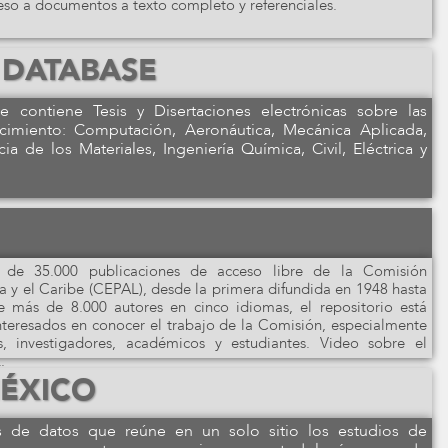
ceso a documentos a texto completo y referenciales.
 DATABASE
contiene Tesis y Disertaciones electrónicas sobre las
cimiento: Computación, Aeronáutica, Mecánica Aplicada,
a de los Materiales, Ingeniería Química, Civil, Eléctrica y
s de 35.000 publicaciones de acceso libre de la Comisión
 y el Caribe (CEPAL), desde la primera difundida en 1948 hasta
e más de 8.000 autores en cinco idiomas, el repositorio está
interesados en conocer el trabajo de la Comisión, especialmente
s, investigadores, académicos y estudiantes. Video sobre el
.
ÉXICO
 de datos que reúne en un solo sitio los estudios de